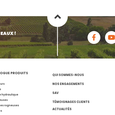
SEAUX !
OGUE PRODUITS
QUI SOMMES-NOUS
urs
NOS ENGAGEMENTS
s
SAV
e hydraulique
euses
TÉMOIGNAGES CLIENTS
es rogneuses
ACTUALITÉS
ps