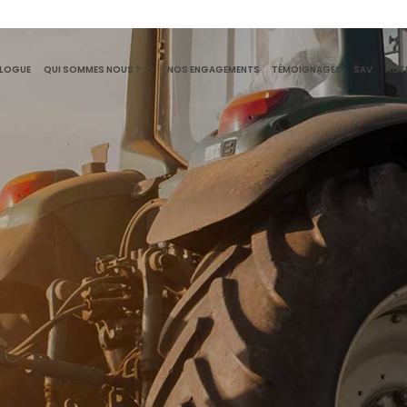
AMME : OUTILS 
ALOGUE
QUI SOMMES NOUS ?
NOS ENGAGEMENTS
TÉMOIGNAGES
SAV
ACT