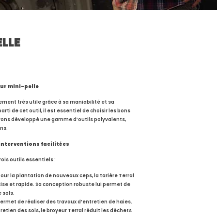
ELLE
ur mini-pelle
ment très utile grâce à sa maniabilité et sa
rti de cet outil, il est essentiel de choisir les bons
vons développé une gamme d’outils polyvalents,
ns.
interventions facilitées
s outils essentiels :
ur la plantation de nouveaux ceps, la tarière Terral
ise et rapide. Sa conception robuste lui permet de
 sols.
permet de réaliser des travaux d’entretien de haies.
tretien des sols, le broyeur Terral réduit les déchets