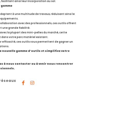
facilitant ainsi leur incorporation au sol.
le gamme
adaptent à une multitude de travaux, réduisant ainsi le
 équipements.
llaboration avec des professionnels, ces outils offrent
 une grande fiabilité.
vec la plupart des mini-pelles du marché, cette
dans votre parc matériel existant.
r efficacité, ces outils vous permettent de gagner un
ations.
 nouvelle gamme d’outils et simplifiez votre
pas à nous contacter ou à venir nous rencontrer
ssionnels.
 réseaux