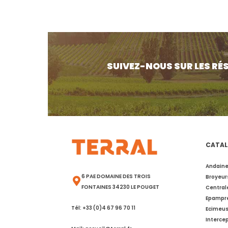
SUIVEZ-NOUS SUR LES RÉ
CATAL
Andaine
6 PAE DOMAINE DES TROIS
Broyeur
FONTAINES 34230 LE POUGET
Central
Epampr
Tél: +33 (0)4 67 96 70 11
Ecimeus
Interce