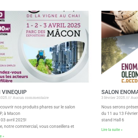
 VINEQUIP
SALON ENOMA
2025
Aucun commentaire
3 février 2025
Auc
couvrir nos produits phares sur le salon
Nous serons prése
P, à Macon
du 11 au 13 Févrie
 03 avril 2025!
stand Hall 6
e, notre commercial, vous conseillera et
Lire la suite »
te »