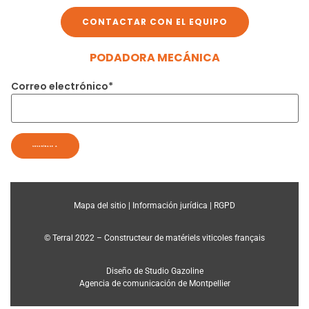
CONTACTAR CON EL EQUIPO
PODADORA MECÁNICA
Correo electrónico*
Mapa del sitio |
Información jurídica |
RGPD
© Terral 2022 – Constructeur de matériels viticoles français
Diseño de Studio Gazoline
Agencia de comunicación de Montpellier