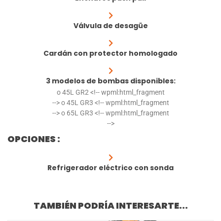
Válvula de desagüe
Cardán con protector homologado
3 modelos de bombas disponibles:
o 45L GR2 <!-- wpml:html_fragment
--> o 45L GR3 <!-- wpml:html_fragment
--> o 65L GR3 <!-- wpml:html_fragment
-->
OPCIONES :
Refrigerador eléctrico con sonda
TAMBIÉN PODRÍA INTERESARTE...