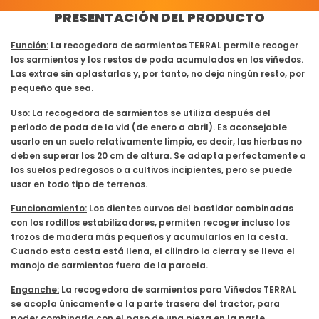
PRESENTACIÓN DEL PRODUCTO
Función:
La recogedora de sarmientos TERRAL permite recoger
los sarmientos y los restos de poda acumulados en los viñedos.
Las extrae sin aplastarlas y, por tanto, no deja ningún resto, por
pequeño que sea.
Uso:
La recogedora de sarmientos se utiliza después del
período de poda de la vid (de enero a abril). Es aconsejable
usarlo en un suelo relativamente limpio, es decir, las hierbas no
deben superar los 20 cm de altura. Se adapta perfectamente a
los suelos pedregosos o a cultivos incipientes, pero se puede
usar en todo tipo de terrenos.
Funcionamiento:
Los dientes curvos del bastidor combinadas
con los rodillos estabilizadores, permiten recoger incluso los
trozos de madera más pequeños y acumularlos en la cesta.
Cuando esta cesta está llena, el cilindro la cierra y se lleva el
manojo de sarmientos fuera de la parcela.
Enganche:
La recogedora de sarmientos para Viñedos TERRAL
se acopla únicamente a la parte trasera del tractor, para
poder combinarla con el paso de una pieza en la parte