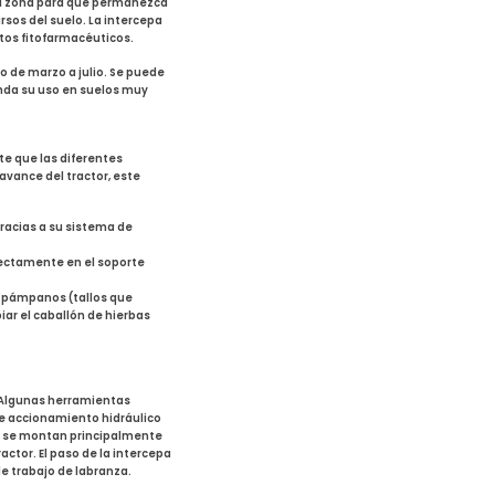
esta zona para que permanezca
rsos del suelo. La intercepa
ctos fitofarmacéuticos.
o de marzo a julio. Se puede
enda su uso en suelos muy
te que las diferentes
avance del tractor, este
Gracias a su sistema de
irectamente en el soporte
s pámpanos (tallos que
iar el caballón de hierbas
L. Algunas herramientas
e accionamiento hidráulico
s se montan principalmente
actor. El paso de la intercepa
e trabajo de labranza.